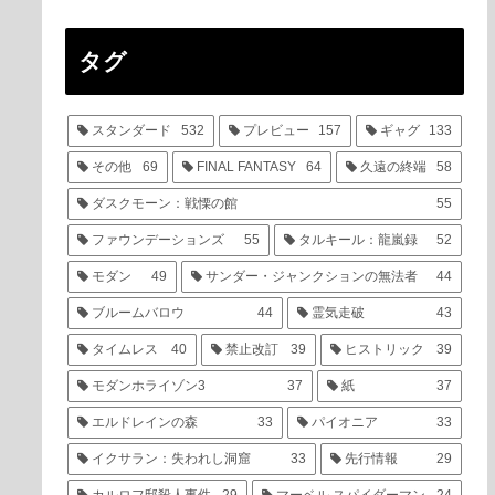
タグ
スタンダード
532
プレビュー
157
ギャグ
133
その他
69
FINAL FANTASY
64
久遠の終端
58
ダスクモーン：戦慄の館
55
ファウンデーションズ
55
タルキール：龍嵐録
52
モダン
49
サンダー・ジャンクションの無法者
44
ブルームバロウ
44
霊気走破
43
タイムレス
40
禁止改訂
39
ヒストリック
39
モダンホライゾン3
37
紙
37
エルドレインの森
33
パイオニア
33
イクサラン：失われし洞窟
33
先行情報
29