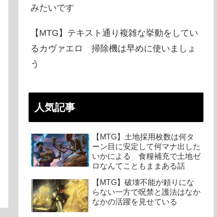
みたいです
【MTG】テキスト通り複雑な挙動をしてい
るカヴァエロ 掃除機は早めに使いましょ
う
人気記事
【MTG】土地採用枚数は何タ
ーン目に安定して何マナ出した
いかによる 食糧補充で土地ゼ
ロなんてこともままある話
【MTG】破壊不能が頼りにな
らない一方で呪禁と護法はなか
なかの活躍を見せている