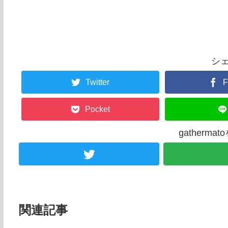
シ
Twitter
F
Pocket
gatherm
関連記事