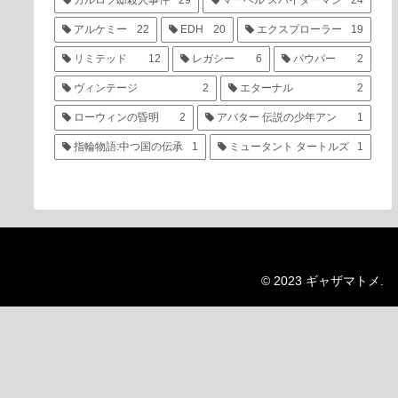
カルロフ邸殺人事件
29
マーベル スパイダーマン
24
アルケミー
22
EDH
20
エクスプローラー
19
リミテッド
12
レガシー
6
パウパー
2
ヴィンテージ
2
エターナル
2
ローウィンの昏明
2
アバター 伝説の少年アン
1
指輪物語:中つ国の伝承
1
ミュータント タートルズ
1
© 2023 ギャザマトメ.