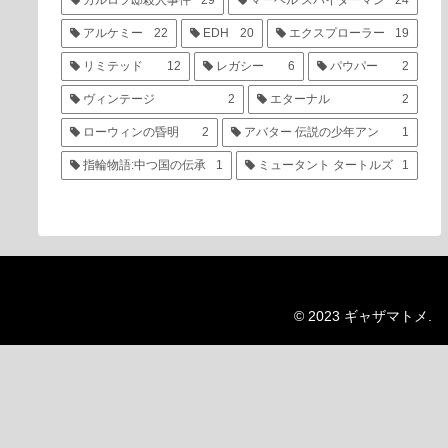
カルロフ邸殺人事件
29
マーベル スパイダーマン
24
アルケミー
22
EDH
20
エクスプローラー
19
リミテッド
12
レガシー
6
パウパー
2
ヴィンテージ
2
エターナル
2
ローウィンの昏明
2
アバター 伝説の少年アン
1
指輪物語:中つ国の伝承
1
ミュータント タートルズ
1
© 2023 ギャザマトメ.