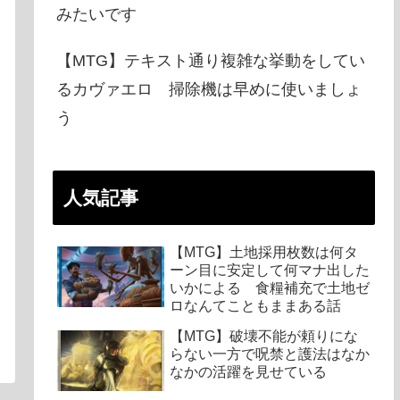
みたいです
【MTG】テキスト通り複雑な挙動をしてい
るカヴァエロ 掃除機は早めに使いましょ
う
人気記事
【MTG】土地採用枚数は何タ
ーン目に安定して何マナ出した
いかによる 食糧補充で土地ゼ
ロなんてこともままある話
【MTG】破壊不能が頼りにな
らない一方で呪禁と護法はなか
なかの活躍を見せている