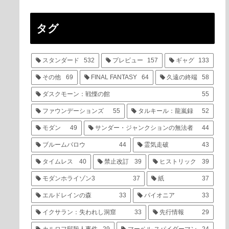
タグ
スタンダード
532
プレビュー
157
ギャグ
133
その他
69
FINAL FANTASY
64
久遠の終端
58
ダスクモーン：戦慄の館
55
ファウンデーションズ
55
タルキール：龍嵐録
52
モダン
49
サンダー・ジャンクションの無法者
44
ブルームバロウ
44
霊気走破
43
タイムレス
40
禁止改訂
39
ヒストリック
39
モダンホライゾン3
37
紙
37
エルドレインの森
33
パイオニア
33
イクサラン：失われし洞窟
33
先行情報
29