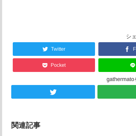
シ
Twitter
F
Pocket
gatherm
関連記事