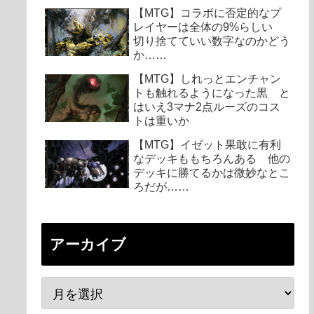
【MTG】コラボに否定的なプ
レイヤーは全体の9%らしい
切り捨てていい数字なのかどう
か……
【MTG】しれっとエンチャン
トも触れるようになった黒 と
はいえ3マナ2点ルーズのコス
トは重いか
【MTG】イゼット果敢に有利
なデッキももちろんある 他の
デッキに勝てるかは微妙なとこ
ろだが……
アーカイブ