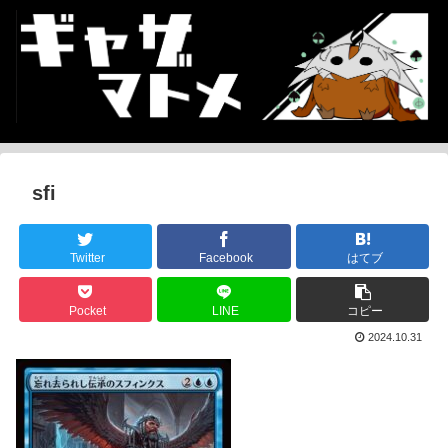
sfi
Twitter
Facebook
はてブ
Pocket
LINE
コピー
2024.10.31