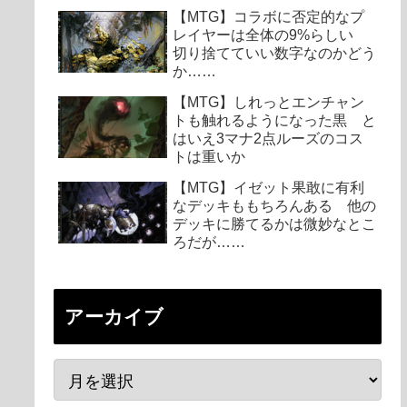
【MTG】コラボに否定的なプ
レイヤーは全体の9%らしい
切り捨てていい数字なのかどう
か……
【MTG】しれっとエンチャン
トも触れるようになった黒 と
はいえ3マナ2点ルーズのコス
トは重いか
【MTG】イゼット果敢に有利
なデッキももちろんある 他の
デッキに勝てるかは微妙なとこ
ろだが……
アーカイブ