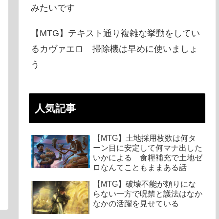
みたいです
【MTG】テキスト通り複雑な挙動をしてい
るカヴァエロ 掃除機は早めに使いましょ
う
人気記事
【MTG】土地採用枚数は何タ
ーン目に安定して何マナ出した
いかによる 食糧補充で土地ゼ
ロなんてこともままある話
【MTG】破壊不能が頼りにな
らない一方で呪禁と護法はなか
なかの活躍を見せている