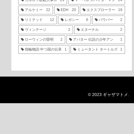
カルロフ邸殺人事件
29
マーベル スパイダーマン
24
アルケミー
22
EDH
20
エクスプローラー
19
リミテッド
12
レガシー
6
パウパー
2
ヴィンテージ
2
エターナル
2
ローウィンの昏明
2
アバター 伝説の少年アン
1
指輪物語:中つ国の伝承
1
ミュータント タートルズ
1
© 2023 ギャザマトメ.