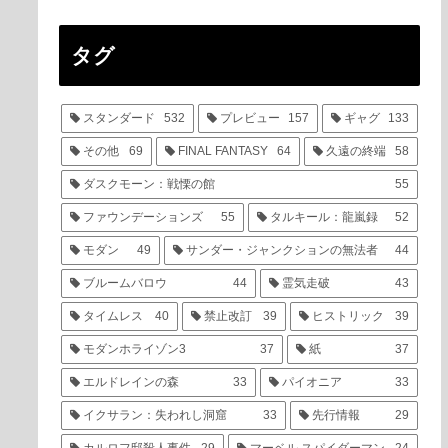
タグ
スタンダード
532
プレビュー
157
ギャグ
133
その他
69
FINAL FANTASY
64
久遠の終端
58
ダスクモーン：戦慄の館
55
ファウンデーションズ
55
タルキール：龍嵐録
52
モダン
49
サンダー・ジャンクションの無法者
44
ブルームバロウ
44
霊気走破
43
タイムレス
40
禁止改訂
39
ヒストリック
39
モダンホライゾン3
37
紙
37
エルドレインの森
33
パイオニア
33
イクサラン：失われし洞窟
33
先行情報
29