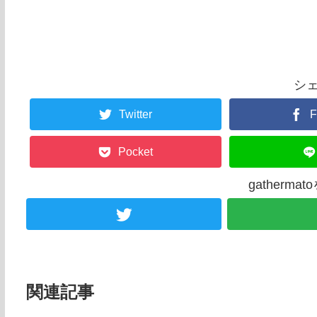
シ
Twitter
F
Pocket
gatherm
関連記事