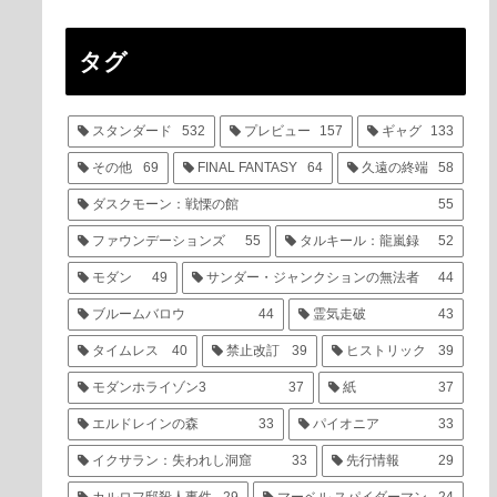
タグ
スタンダード
532
プレビュー
157
ギャグ
133
その他
69
FINAL FANTASY
64
久遠の終端
58
ダスクモーン：戦慄の館
55
ファウンデーションズ
55
タルキール：龍嵐録
52
モダン
49
サンダー・ジャンクションの無法者
44
ブルームバロウ
44
霊気走破
43
タイムレス
40
禁止改訂
39
ヒストリック
39
モダンホライゾン3
37
紙
37
エルドレインの森
33
パイオニア
33
イクサラン：失われし洞窟
33
先行情報
29