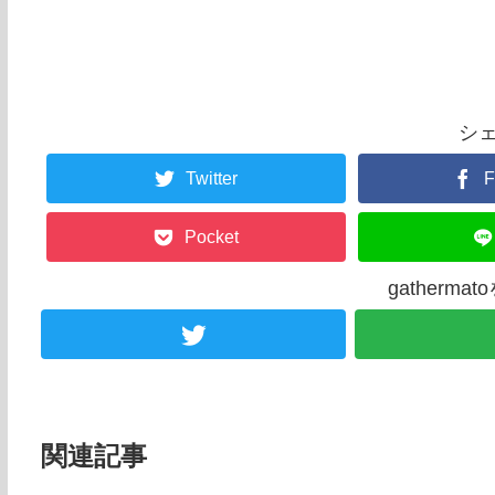
シ
Twitter
F
Pocket
gatherm
関連記事