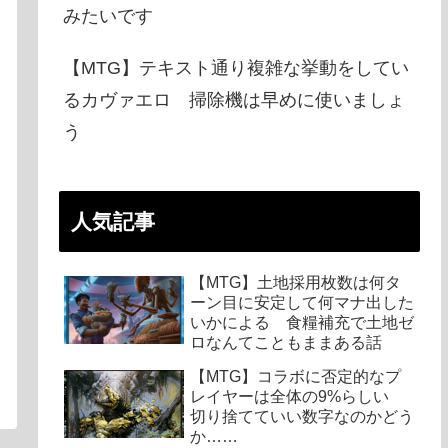
みたいです
【MTG】テキスト通り複雑な挙動をしてい
るカヴァエロ 掃除機は早めに使いましょ
う
人気記事
【MTG】土地採用枚数は何タ
ーン目に安定して何マナ出した
いかによる 食糧補充で土地ゼ
ロなんてこともままある話
【MTG】コラボに否定的なプ
レイヤーは全体の9%らしい
切り捨てていい数字なのかどう
か……