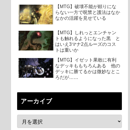
【MTG】破壊不能が頼りにな
らない一方で呪禁と護法はなか
なかの活躍を見せている
【MTG】しれっとエンチャン
トも触れるようになった黒 と
はいえ3マナ2点ルーズのコス
トは重いか
【MTG】イゼット果敢に有利
なデッキももちろんある 他の
デッキに勝てるかは微妙なとこ
ろだが……
アーカイブ