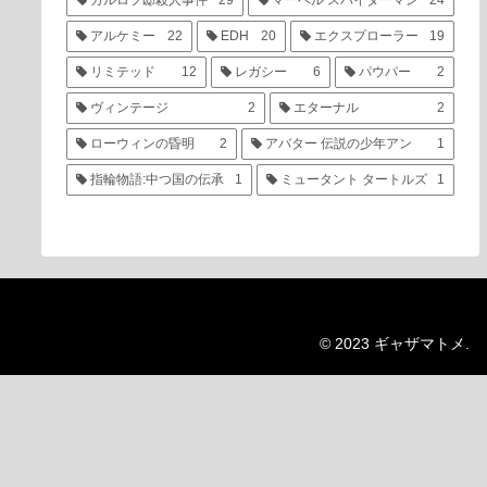
カルロフ邸殺人事件
29
マーベル スパイダーマン
24
アルケミー
22
EDH
20
エクスプローラー
19
リミテッド
12
レガシー
6
パウパー
2
ヴィンテージ
2
エターナル
2
ローウィンの昏明
2
アバター 伝説の少年アン
1
指輪物語:中つ国の伝承
1
ミュータント タートルズ
1
© 2023 ギャザマトメ.