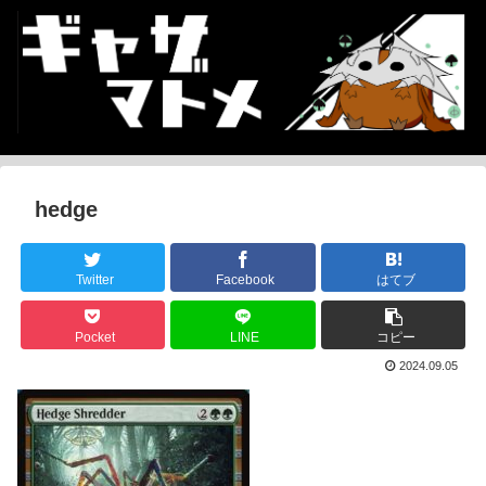
hedge
Twitter
Facebook
はてブ
Pocket
LINE
コピー
2024.09.05