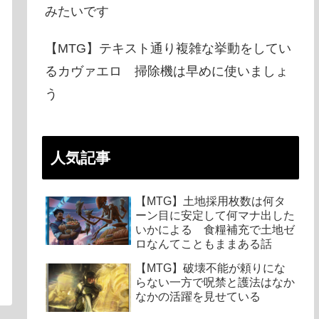
みたいです
【MTG】テキスト通り複雑な挙動をしてい
るカヴァエロ 掃除機は早めに使いましょ
う
人気記事
【MTG】土地採用枚数は何タ
ーン目に安定して何マナ出した
いかによる 食糧補充で土地ゼ
ロなんてこともままある話
【MTG】破壊不能が頼りにな
らない一方で呪禁と護法はなか
なかの活躍を見せている