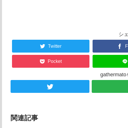
シ
Twitter
F
Pocket
gatherm
関連記事