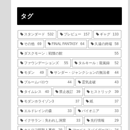
タグ
スタンダード
532
プレビュー
157
ギャグ
133
その他
69
FINAL FANTASY
64
久遠の終端
58
ダスクモーン：戦慄の館
55
ファウンデーションズ
55
タルキール：龍嵐録
52
モダン
49
サンダー・ジャンクションの無法者
44
ブルームバロウ
44
霊気走破
43
タイムレス
40
禁止改訂
39
ヒストリック
39
モダンホライゾン3
37
紙
37
エルドレインの森
33
パイオニア
33
イクサラン：失われし洞窟
33
先行情報
29