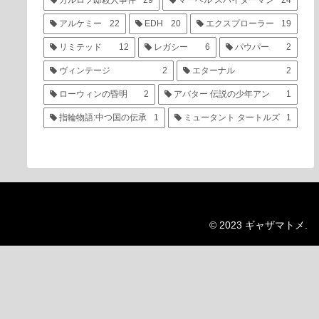
カルロフ邸殺人事件
29
マーベル スパイダーマン
24
アルケミー
22
EDH
20
エクスプローラー
19
リミテッド
12
レガシー
6
パウパー
2
ヴィンテージ
2
エターナル
2
ローウィンの昏明
2
アバター 伝説の少年アン
1
指輪物語:中つ国の伝承
1
ミュータント タートルズ
1
© 2023 ギャザマトメ.