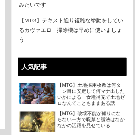
みたいです
【MTG】テキスト通り複雑な挙動をしてい
るカヴァエロ 掃除機は早めに使いましょ
う
人気記事
【MTG】土地採用枚数は何タ
ーン目に安定して何マナ出した
いかによる 食糧補充で土地ゼ
ロなんてこともままある話
【MTG】破壊不能が頼りにな
らない一方で呪禁と護法はなか
なかの活躍を見せている