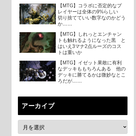
【MTG】コラボに否定的なプ
レイヤーは全体の9%らしい
切り捨てていい数字なのかどう
か……
【MTG】しれっとエンチャン
トも触れるようになった黒 と
はいえ3マナ2点ルーズのコス
トは重いか
【MTG】イゼット果敢に有利
なデッキももちろんある 他の
デッキに勝てるかは微妙なとこ
ろだが……
アーカイブ