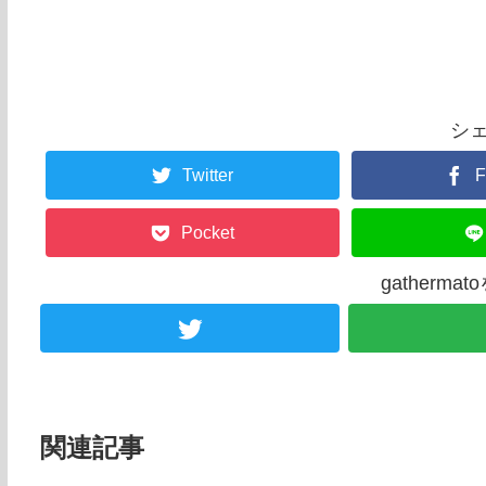
シ
Twitter
F
Pocket
gatherm
関連記事