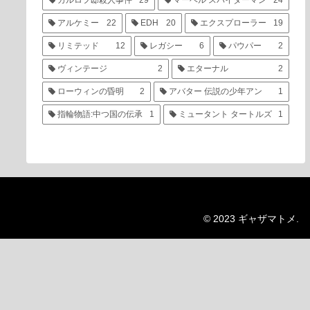
カルロフ邸殺人事件
29
マーベル スパイダーマン
24
アルケミー
22
EDH
20
エクスプローラー
19
リミテッド
12
レガシー
6
パウパー
2
ヴィンテージ
2
エターナル
2
ローウィンの昏明
2
アバター 伝説の少年アン
1
指輪物語:中つ国の伝承
1
ミュータント タートルズ
1
© 2023 ギャザマトメ.