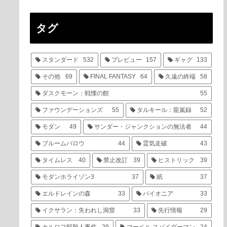
タグ
スタンダード
532
プレビュー
157
ギャグ
133
その他
69
FINAL FANTASY
64
久遠の終端
58
ダスクモーン：戦慄の館
55
ファウンデーションズ
55
タルキール：龍嵐録
52
モダン
49
サンダー・ジャンクションの無法者
44
ブルームバロウ
44
霊気走破
43
タイムレス
40
禁止改訂
39
ヒストリック
39
モダンホライゾン3
37
紙
37
エルドレインの森
33
パイオニア
33
イクサラン：失われし洞窟
33
先行情報
29