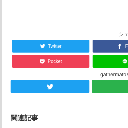
シ
Twitter
F
Pocket
gatherm
関連記事