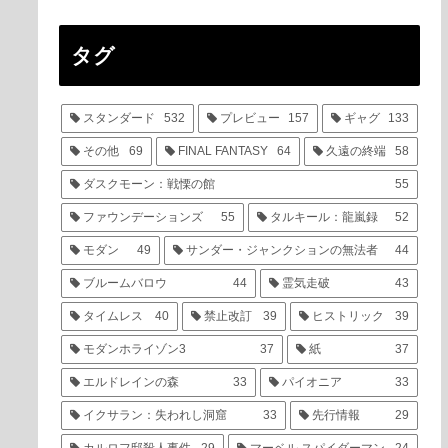
タグ
スタンダード
532
プレビュー
157
ギャグ
133
その他
69
FINAL FANTASY
64
久遠の終端
58
ダスクモーン：戦慄の館
55
ファウンデーションズ
55
タルキール：龍嵐録
52
モダン
49
サンダー・ジャンクションの無法者
44
ブルームバロウ
44
霊気走破
43
タイムレス
40
禁止改訂
39
ヒストリック
39
モダンホライゾン3
37
紙
37
エルドレインの森
33
パイオニア
33
イクサラン：失われし洞窟
33
先行情報
29