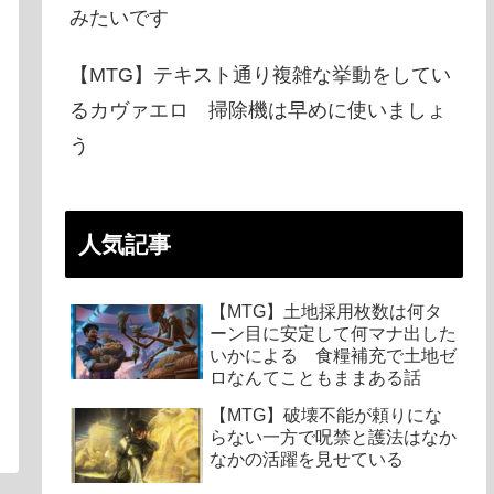
みたいです
【MTG】テキスト通り複雑な挙動をしてい
るカヴァエロ 掃除機は早めに使いましょ
う
人気記事
【MTG】土地採用枚数は何タ
ーン目に安定して何マナ出した
いかによる 食糧補充で土地ゼ
ロなんてこともままある話
【MTG】破壊不能が頼りにな
らない一方で呪禁と護法はなか
なかの活躍を見せている