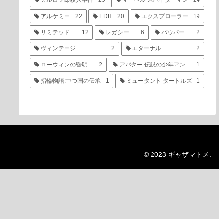
カルロフ邸殺人事件
29
マーベル スパイダーマン
24
アルケミー
22
EDH
20
エクスプローラー
19
リミテッド
12
レガシー
6
パウパー
2
ヴィンテージ
2
エターナル
2
ローウィンの昏明
2
アバター 伝説の少年アン
1
指輪物語:中つ国の伝承
1
ミュータント タートルズ
1
© 2023 ギャザマトメ.