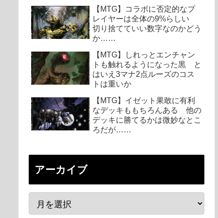
【MTG】コラボに否定的なプ
レイヤーは全体の9%らしい
切り捨てていい数字なのかどう
か……
【MTG】しれっとエンチャン
トも触れるようになった黒 と
はいえ3マナ2点ルーズのコス
トは重いか
【MTG】イゼット果敢に有利
なデッキももちろんある 他の
デッキに勝てるかは微妙なとこ
ろだが……
アーカイブ