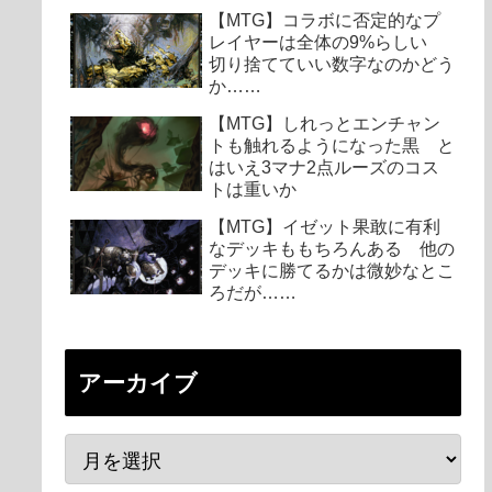
【MTG】コラボに否定的なプ
レイヤーは全体の9%らしい
切り捨てていい数字なのかどう
か……
【MTG】しれっとエンチャン
トも触れるようになった黒 と
はいえ3マナ2点ルーズのコス
トは重いか
【MTG】イゼット果敢に有利
なデッキももちろんある 他の
デッキに勝てるかは微妙なとこ
ろだが……
アーカイブ