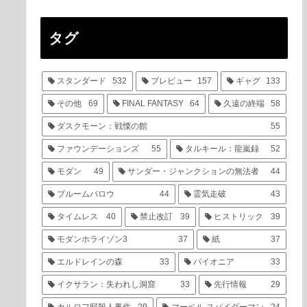
タグ
スタンダード
532
プレビュー
157
ギャグ
133
その他
69
FINAL FANTASY
64
久遠の終端
58
ダスクモーン：戦慄の館
55
ファウンデーションズ
55
タルキール：龍嵐録
52
モダン
49
サンダー・ジャンクションの無法者
44
ブルームバロウ
44
霊気走破
43
タイムレス
40
禁止改訂
39
ヒストリック
39
モダンホライゾン3
37
紙
37
エルドレインの森
33
パイオニア
33
イクサラン：失われし洞窟
33
先行情報
29