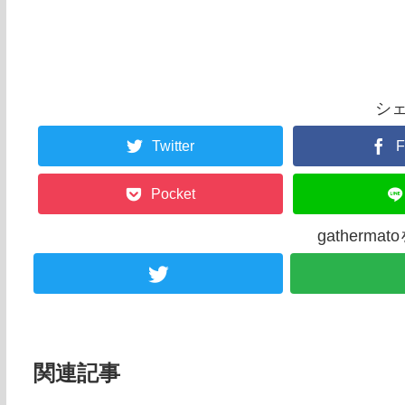
シ
Twitter
F
Pocket
gatherm
関連記事