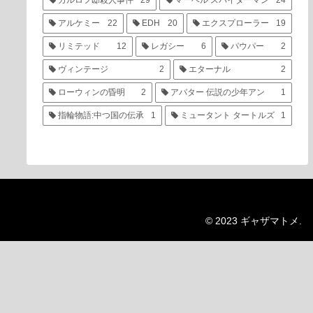
カルロフ邸殺人事件
29
マーベル スパイダーマン
24
アルケミー
22
EDH
20
エクスプローラー
19
リミテッド
12
レガシー
6
パウパー
2
ヴィンテージ
2
エターナル
2
ローウィンの昏明
2
アバター 伝説の少年アン
1
指輪物語:中つ国の伝承
1
ミュータント タートルズ
1
© 2023 ギャザマトメ.