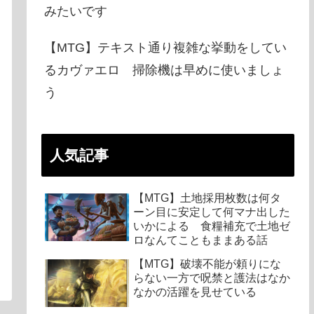
みたいです
【MTG】テキスト通り複雑な挙動をしてい
るカヴァエロ 掃除機は早めに使いましょ
う
人気記事
【MTG】土地採用枚数は何タ
ーン目に安定して何マナ出した
いかによる 食糧補充で土地ゼ
ロなんてこともままある話
【MTG】破壊不能が頼りにな
らない一方で呪禁と護法はなか
なかの活躍を見せている