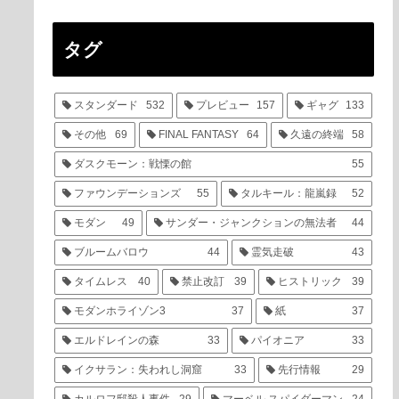
タグ
スタンダード
532
プレビュー
157
ギャグ
133
その他
69
FINAL FANTASY
64
久遠の終端
58
ダスクモーン：戦慄の館
55
ファウンデーションズ
55
タルキール：龍嵐録
52
モダン
49
サンダー・ジャンクションの無法者
44
ブルームバロウ
44
霊気走破
43
タイムレス
40
禁止改訂
39
ヒストリック
39
モダンホライゾン3
37
紙
37
エルドレインの森
33
パイオニア
33
イクサラン：失われし洞窟
33
先行情報
29