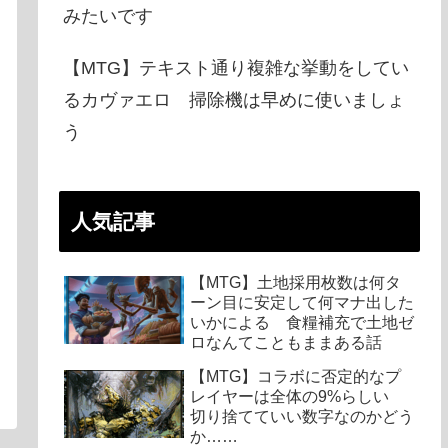
みたいです
【MTG】テキスト通り複雑な挙動をしてい
るカヴァエロ 掃除機は早めに使いましょ
う
人気記事
【MTG】土地採用枚数は何タ
ーン目に安定して何マナ出した
いかによる 食糧補充で土地ゼ
ロなんてこともままある話
【MTG】コラボに否定的なプ
レイヤーは全体の9%らしい
切り捨てていい数字なのかどう
か……