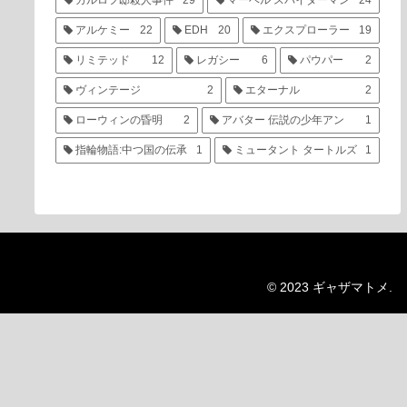
カルロフ邸殺人事件
29
マーベル スパイダーマン
24
アルケミー
22
EDH
20
エクスプローラー
19
リミテッド
12
レガシー
6
パウパー
2
ヴィンテージ
2
エターナル
2
ローウィンの昏明
2
アバター 伝説の少年アン
1
指輪物語:中つ国の伝承
1
ミュータント タートルズ
1
© 2023 ギャザマトメ.