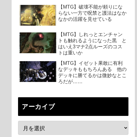
【MTG】破壊不能が頼りにな
らない一方で呪禁と護法はなか
なかの活躍を見せている
【MTG】しれっとエンチャン
トも触れるようになった黒 と
はいえ3マナ2点ルーズのコス
トは重いか
【MTG】イゼット果敢に有利
なデッキももちろんある 他の
デッキに勝てるかは微妙なとこ
ろだが……
アーカイブ