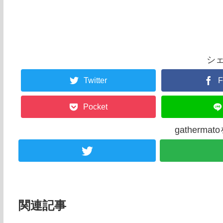
シ
Twitter
F
Pocket
gatherm
関連記事