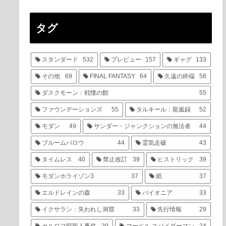
タグ
スタンダード
532
プレビュー
157
ギャグ
133
その他
69
FINAL FANTASY
64
久遠の終端
58
ダスクモーン：戦慄の館
55
ファウンデーションズ
55
タルキール：龍嵐録
52
モダン
49
サンダー・ジャンクションの無法者
44
ブルームバロウ
44
霊気走破
43
タイムレス
40
禁止改訂
39
ヒストリック
39
モダンホライゾン3
37
紙
37
エルドレインの森
33
パイオニア
33
イクサラン：失われし洞窟
33
先行情報
29