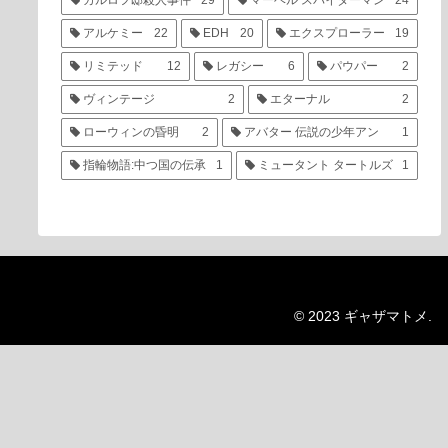
カルロフ邸殺人事件
29
マーベル スパイダーマン
24
アルケミー
22
EDH
20
エクスプローラー
19
リミテッド
12
レガシー
6
パウパー
2
ヴィンテージ
2
エターナル
2
ローウィンの昏明
2
アバター 伝説の少年アン
1
指輪物語:中つ国の伝承
1
ミュータント タートルズ
1
© 2023 ギャザマトメ.