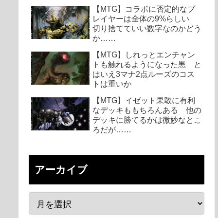
【MTG】コラボに否定的なプ
レイヤーは全体の9%らしい
切り捨てていい数字なのかどう
か……
【MTG】しれっとエンチャン
トも触れるようになった黒 と
はいえ3マナ2点ルーズのコス
トは重いか
【MTG】イゼット果敢に有利
なデッキももちろんある 他の
デッキに勝てるかは微妙なとこ
ろだが……
アーカイブ