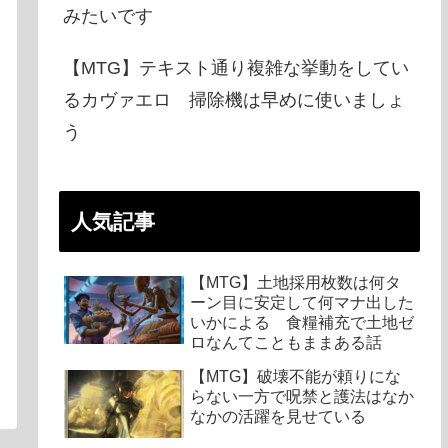
みたいです
【MTG】テキスト通り複雑な挙動をしてい
るカヴァエロ 掃除機は早めに使いましょ
う
人気記事
【MTG】土地採用枚数は何タ
ーン目に安定して何マナ出した
いかによる 食糧補充で土地ゼ
ロなんてこともままある話
【MTG】破壊不能が頼りにな
らない一方で呪禁と護法はなか
なかの活躍を見せている