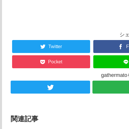
シ
Twitter
F
Pocket
gatherm
関連記事