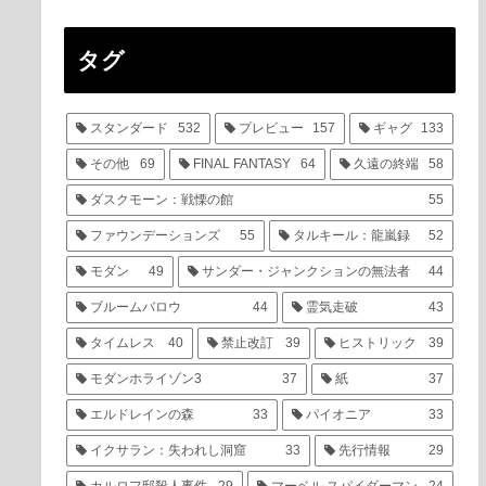
タグ
スタンダード
532
プレビュー
157
ギャグ
133
その他
69
FINAL FANTASY
64
久遠の終端
58
ダスクモーン：戦慄の館
55
ファウンデーションズ
55
タルキール：龍嵐録
52
モダン
49
サンダー・ジャンクションの無法者
44
ブルームバロウ
44
霊気走破
43
タイムレス
40
禁止改訂
39
ヒストリック
39
モダンホライゾン3
37
紙
37
エルドレインの森
33
パイオニア
33
イクサラン：失われし洞窟
33
先行情報
29