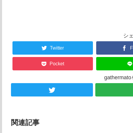
シ
Twitter
F
Pocket
gatherm
関連記事