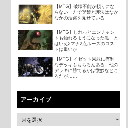
【MTG】破壊不能が頼りにな
らない一方で呪禁と護法はなか
なかの活躍を見せている
【MTG】しれっとエンチャン
トも触れるようになった黒 と
はいえ3マナ2点ルーズのコス
トは重いか
【MTG】イゼット果敢に有利
なデッキももちろんある 他の
デッキに勝てるかは微妙なとこ
ろだが……
アーカイブ