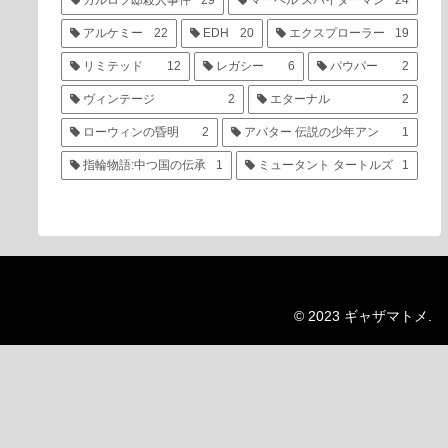
カルロフ邸殺人事件
29
マーベル スパイダーマン
24
アルケミー
22
EDH
20
エクスプローラー
19
リミテッド
12
レガシー
6
パウパー
2
ヴィンテージ
2
エターナル
2
ローウィンの昏明
2
アバター 伝説の少年アン
1
指輪物語:中つ国の伝承
1
ミュータント タートルズ
1
© 2023 ギャザマトメ.