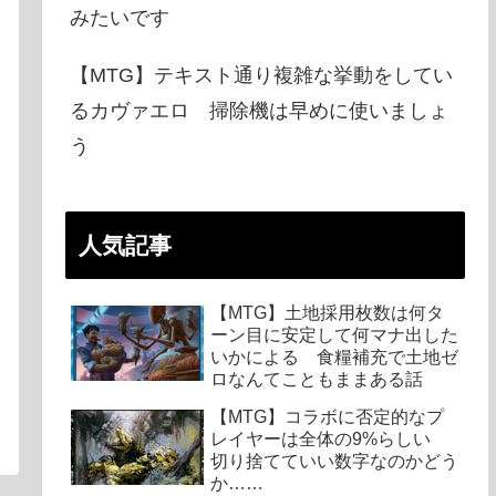
みたいです
【MTG】テキスト通り複雑な挙動をしてい
るカヴァエロ 掃除機は早めに使いましょ
う
人気記事
【MTG】土地採用枚数は何タ
ーン目に安定して何マナ出した
いかによる 食糧補充で土地ゼ
ロなんてこともままある話
【MTG】コラボに否定的なプ
レイヤーは全体の9%らしい
切り捨てていい数字なのかどう
か……