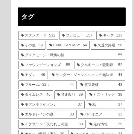
タグ
スタンダード
532
プレビュー
157
ギャグ
133
その他
69
FINAL FANTASY
64
久遠の終端
58
ダスクモーン：戦慄の館
55
ファウンデーションズ
55
タルキール：龍嵐録
52
モダン
49
サンダー・ジャンクションの無法者
44
ブルームバロウ
44
霊気走破
43
タイムレス
40
禁止改訂
39
ヒストリック
39
モダンホライゾン3
37
紙
37
エルドレインの森
33
パイオニア
33
イクサラン：失われし洞窟
33
先行情報
29