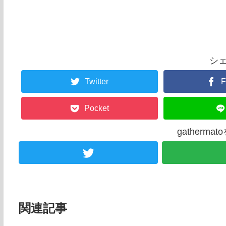
シ
Twitter
F
Pocket
gatherm
関連記事