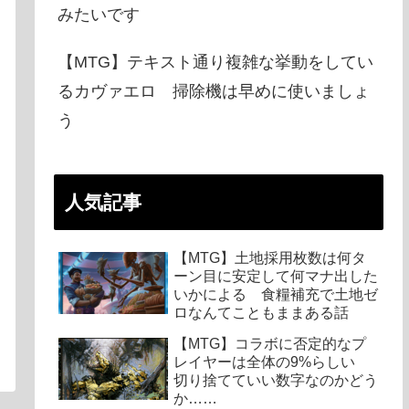
みたいです
【MTG】テキスト通り複雑な挙動をしてい
るカヴァエロ 掃除機は早めに使いましょ
う
人気記事
【MTG】土地採用枚数は何タ
ーン目に安定して何マナ出した
いかによる 食糧補充で土地ゼ
ロなんてこともままある話
【MTG】コラボに否定的なプ
レイヤーは全体の9%らしい
切り捨てていい数字なのかどう
か……