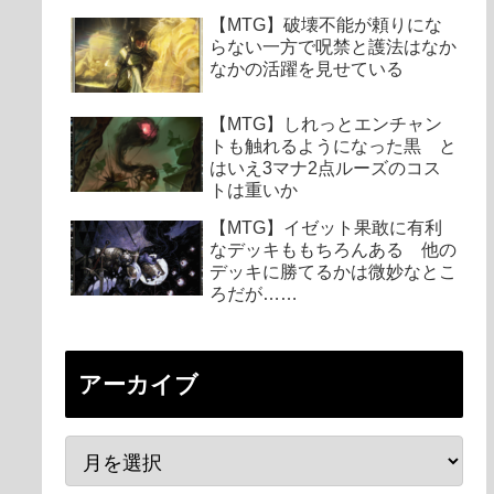
【MTG】破壊不能が頼りにな
らない一方で呪禁と護法はなか
なかの活躍を見せている
【MTG】しれっとエンチャン
トも触れるようになった黒 と
はいえ3マナ2点ルーズのコス
トは重いか
【MTG】イゼット果敢に有利
なデッキももちろんある 他の
デッキに勝てるかは微妙なとこ
ろだが……
アーカイブ