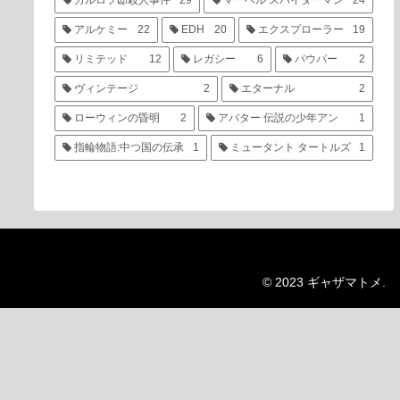
カルロフ邸殺人事件
29
マーベル スパイダーマン
24
アルケミー
22
EDH
20
エクスプローラー
19
リミテッド
12
レガシー
6
パウパー
2
ヴィンテージ
2
エターナル
2
ローウィンの昏明
2
アバター 伝説の少年アン
1
指輪物語:中つ国の伝承
1
ミュータント タートルズ
1
© 2023 ギャザマトメ.