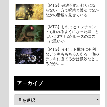
【MTG】破壊不能が頼りにな
らない一方で呪禁と護法はなか
なかの活躍を見せている
【MTG】しれっとエンチャン
トも触れるようになった黒 と
はいえ3マナ2点ルーズのコス
トは重いか
【MTG】イゼット果敢に有利
なデッキももちろんある 他の
デッキに勝てるかは微妙なとこ
ろだが……
アーカイブ