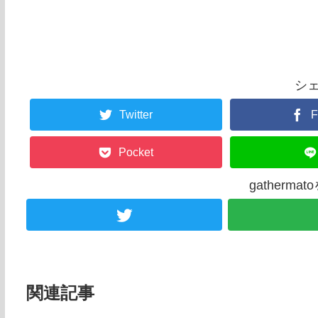
シ
Twitter
F
Pocket
gatherm
関連記事