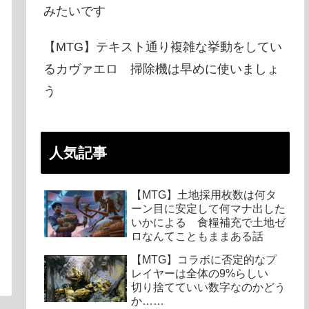
みたいです
【MTG】テキスト通り複雑な挙動をしてい
るカヴァエロ 掃除機は早めに使いましょ
う
人気記事
【MTG】土地採用枚数は何タ
ーン目に安定して何マナ出した
いかによる 食糧補充で土地ゼ
ロなんてこともままある話
【MTG】コラボに否定的なプ
レイヤーは全体の9%らしい
切り捨てていい数字なのかどう
か……