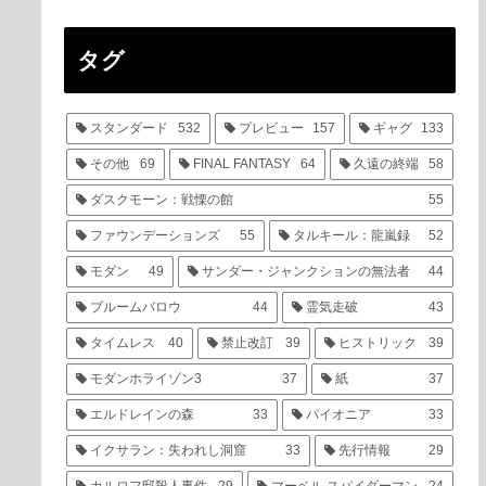
タグ
スタンダード
532
プレビュー
157
ギャグ
133
その他
69
FINAL FANTASY
64
久遠の終端
58
ダスクモーン：戦慄の館
55
ファウンデーションズ
55
タルキール：龍嵐録
52
モダン
49
サンダー・ジャンクションの無法者
44
ブルームバロウ
44
霊気走破
43
タイムレス
40
禁止改訂
39
ヒストリック
39
モダンホライゾン3
37
紙
37
エルドレインの森
33
パイオニア
33
イクサラン：失われし洞窟
33
先行情報
29