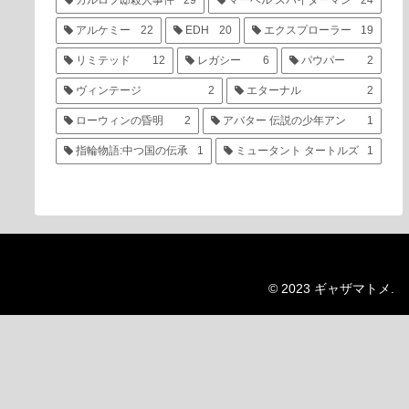
カルロフ邸殺人事件
29
マーベル スパイダーマン
24
アルケミー
22
EDH
20
エクスプローラー
19
リミテッド
12
レガシー
6
パウパー
2
ヴィンテージ
2
エターナル
2
ローウィンの昏明
2
アバター 伝説の少年アン
1
指輪物語:中つ国の伝承
1
ミュータント タートルズ
1
© 2023 ギャザマトメ.