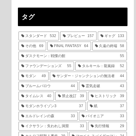
タグ
スタンダード
532
プレビュー
157
ギャグ
133
その他
69
FINAL FANTASY
64
久遠の終端
58
ダスクモーン：戦慄の館
55
ファウンデーションズ
55
タルキール：龍嵐録
52
モダン
49
サンダー・ジャンクションの無法者
44
ブルームバロウ
44
霊気走破
43
タイムレス
40
禁止改訂
39
ヒストリック
39
モダンホライゾン3
37
紙
37
エルドレインの森
33
パイオニア
33
イクサラン：失われし洞窟
33
先行情報
29