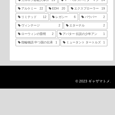
カルロフ邸殺人事件
29
マーベル スパイダーマン
24
アルケミー
22
EDH
20
エクスプローラー
19
リミテッド
12
レガシー
6
パウパー
2
ヴィンテージ
2
エターナル
2
ローウィンの昏明
2
アバター 伝説の少年アン
1
指輪物語:中つ国の伝承
1
ミュータント タートルズ
1
© 2023 ギャザマトメ.