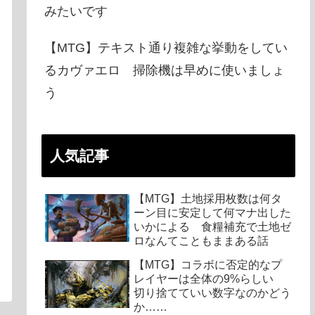
みたいです
【MTG】テキスト通り複雑な挙動をしてい
るカヴァエロ 掃除機は早めに使いましょ
う
人気記事
【MTG】土地採用枚数は何タ
ーン目に安定して何マナ出した
いかによる 食糧補充で土地ゼ
ロなんてこともままある話
【MTG】コラボに否定的なプ
レイヤーは全体の9%らしい
切り捨てていい数字なのかどう
か……