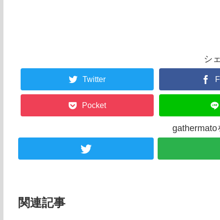
シ
Twitter
F
Pocket
gatherm
関連記事